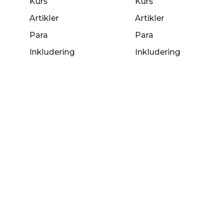
Kurs
Kurs
Artikler
Artikler
Para
Para
Inkludering
Inkludering
Partnere
Partnere
Om oss
Om oss
Copyright © Brettforbundet 