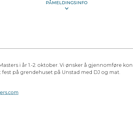
PÅMELDINGSINFO
Masters i år 1.-2. oktober. Vi ønsker å gjennomføre k
det fest på grendehuset på Unstad med DJ og mat.
ers.com