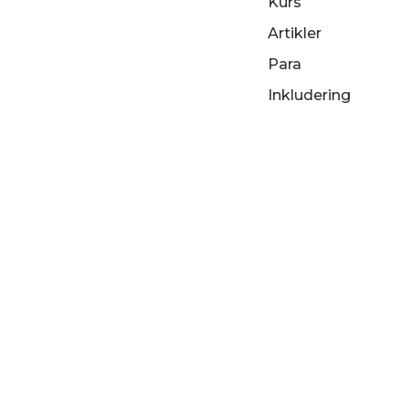
Kurs
Artikler
Para
Inkludering
Partnere
Om oss
Personvern