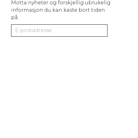
Motta nyheter og forskjellig ubrukelig
informasjon du kan kaste bort tiden
på.
Ja, jeg ønsker å motta informasjon
på e-post
/ Sognsveien 73, 0854 Oslo / Idrettens hus
Utviklet av
Represent digitalbyrå