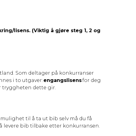
g/lisens. (Viktig å gjøre steg 1, 2 og
r utland. Som deltager på konkurranser
nnes i to utgaver:
engangslisens
for deg
r tryggheten dette gir.
ulighet til å ta ut bib selv må du få
å levere bib tilbake etter konkurransen.