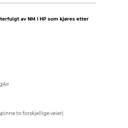
terfulgt av NM i HP som kjøres etter
gAir
spinne to forskjellige veier)