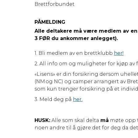
Brettforbundet
PÅMELDING
Alle deltakere må være medlem av en kl
3 FØR du ankommer anlegget).
1. Bli medlem av en brettklubb
her!
2. All info om og muligheter for kjøp av 
«Lisens» er din forsikring dersom uhelle
(NM og NC) og camper arrangert av Bre
som kun trenger forsikring på et indiv
3. Meld deg på
her.
HUSK:
Alle som skal delta
må
møte opp ti
noen andre til å gjøre det for deg da de