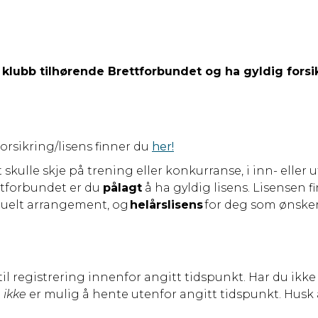
ubb tilhørende Brettforbundet og ha gyldig forsikrin
forsikring/lisens finner du
her!
t skulle skje på trening eller konkurranse, i inn- elle
ttforbundet er du
pålagt
å ha gyldig lisens. Lisensen fi
iduelt arrangement, og
helårslisens
for deg som ønske
l registrering innenfor angitt tidspunkt. Har du ikke m
t
ikke
er mulig å hente utenfor angitt tidspunkt. Husk 