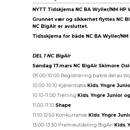
NYTT Tidskjema NC BA Wyller/NM HP W
Grunnet vær og sikkerhet flyttes NC Big
NC BigAir er avsluttet.
Tidsskjema for både NC BA Wyller/NM 
DEL 1 NC BigAir
Søndag 17.mars NC BigAir Skimore Osl
09.00-10.00 Registrering bakre del av Wy
10.00-10.10 Kjørermøte
Kids
,
Yngre Junio
10.10-11.00 Trening
Kids
,
Yngre Junior og
11.00-11.10
Shape
11.10-12:50 Konkurranse
Kids
,
Yngre Juni
13:00-13:30 Premieutdeling BigAir
Kids
,