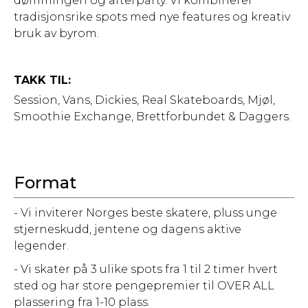
dømmingen og afterparty. Vi kombinerer
tradisjonsrike spots med nye features og kreativ
bruk av byrom.
TAKK TIL:
Session, Vans, Dickies, Real Skateboards, Mjøl,
Smoothie Exchange, Brettforbundet & Daggers.
Format
- Vi inviterer Norges beste skatere, pluss unge
stjerneskudd, jentene og dagens aktive
legender.
- Vi skater på 3 ulike spots fra 1 til 2 timer hvert
sted og har store pengepremier til OVER ALL
plassering fra 1-10 plass.