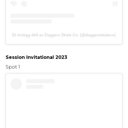
Et innlegg delt av Daggers Skate Co. (@daggersskateco)
Session Invitational 2023
Spot 1