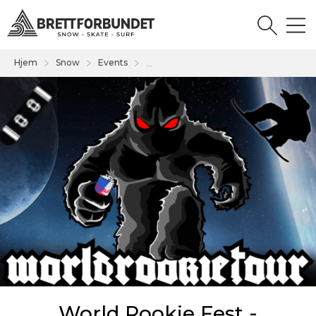
Hjem
Snow
Events
...
World Rookie Fest -