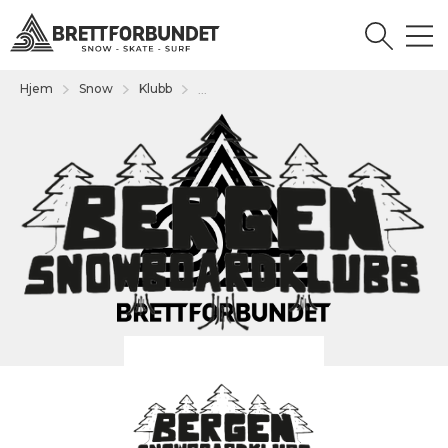
Hjem
Snow
Klubb
...