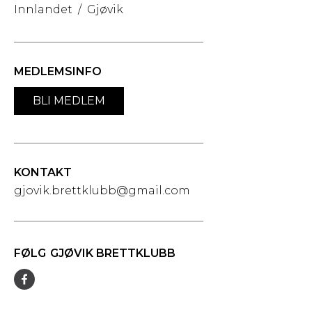
Innlandet
/
Gjøvik
MEDLEMSINFO
BLI MEDLEM
KONTAKT
gjovik.brettklubb@gmail.com
FØLG
GJØVIK BRETTKLUBB