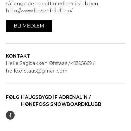
så lenge de har ett medlem i klubben.
http://www.fossenfriluft.no/
BLI MEDLEM
KONTAKT
Helle Sagbakken Øfstaas / 41395669 /
helle.ofstaas@gmail.com
FØLG
HAUGSBYGD IF ADRENALIN /
HØNEFOSS SNOWBOARDKLUBB