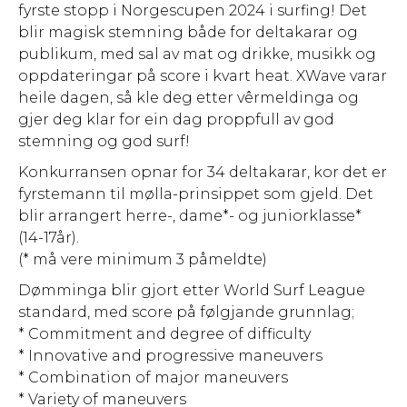
fyrste stopp i Norgescupen 2024 i surfing! Det
blir magisk stemning både for deltakarar og
publikum, med sal av mat og drikke, musikk og
oppdateringar på score i kvart heat. XWave varar
heile dagen, så kle deg etter vêrmeldinga og
gjer deg klar for ein dag proppfull av god
stemning og god surf!
Konkurransen opnar for 34 deltakarar, kor det er
fyrstemann til mølla-prinsippet som gjeld. Det
blir arrangert herre-, dame*- og juniorklasse*
(14-17år).
(* må vere minimum 3 påmeldte)
Dømminga blir gjort etter World Surf League
standard, med score på følgjande grunnlag;
* Commitment and degree of difficulty
* Innovative and progressive maneuvers
* Combination of major maneuvers
* Variety of maneuvers