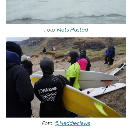
Foto:
Mats Hustad
Foto:
@Neddieclews