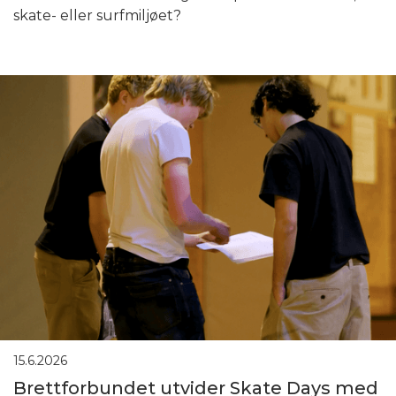
skate- eller surfmiljøet?
15.6.2026
Brettforbundet utvider Skate Days med