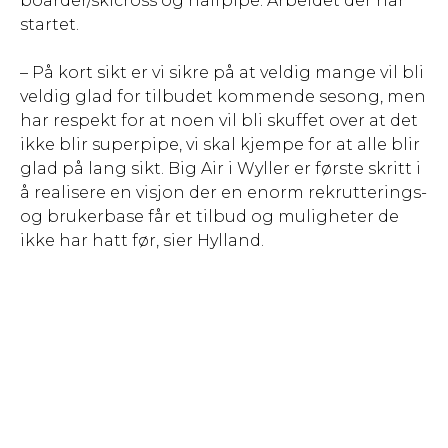
boarder/skicross og halfpipe. Arbeidet der har
startet.
– På kort sikt er vi sikre på at veldig mange vil bli
veldig glad for tilbudet kommende sesong, men
har respekt for at noen vil bli skuffet over at det
ikke blir superpipe, vi skal kjempe for at alle blir
glad på lang sikt. Big Air i Wyller er første skritt i
å realisere en visjon der en enorm rekrutterings-
og brukerbase får et tilbud og muligheter de
ikke har hatt før, sier Hylland.