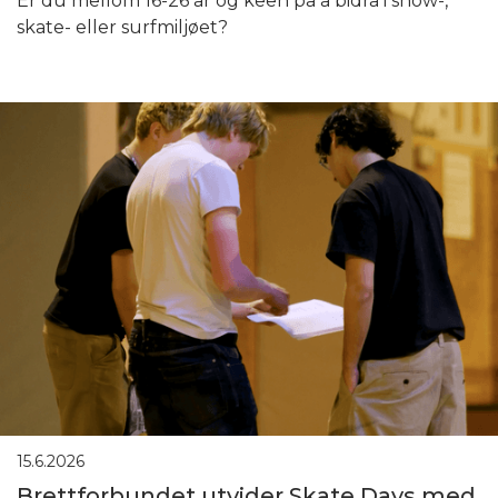
Er du mellom 16-26 år og keen på å bidra i snow-,
skate- eller surfmiljøet?
15.6.2026
Brettforbundet utvider Skate Days med