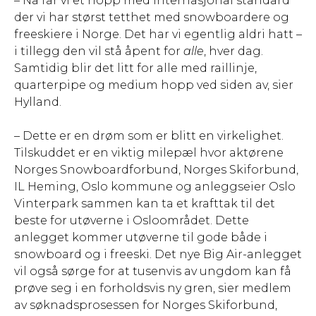
– Nå får vi et hopp med internasjonal standard
der vi har størst tetthet med snowboardere og
freeskiere i Norge. Det har vi egentlig aldri hatt –
i tillegg den vil stå åpent for
alle
, hver dag.
Samtidig blir det litt for alle med raillinje,
quarterpipe og medium hopp ved siden av, sier
Hylland.
– Dette er en drøm som er blitt en virkelighet.
Tilskuddet er en viktig milepæl hvor aktørene
Norges Snowboardforbund, Norges Skiforbund,
IL Heming, Oslo kommune og anleggseier Oslo
Vinterpark sammen kan ta et krafttak til det
beste for utøverne i Osloområdet. Dette
anlegget kommer utøverne til gode både i
snowboard og i freeski. Det nye Big Air-anlegget
vil også sørge for at tusenvis av ungdom kan få
prøve seg i en forholdsvis ny gren, sier medlem
av søknadsprosessen for Norges Skiforbund,