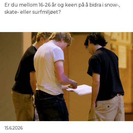
Er du mellom 16-26 år og keen på å bidra i snow-,
skate- eller surfmiljøet?
15.6.2026