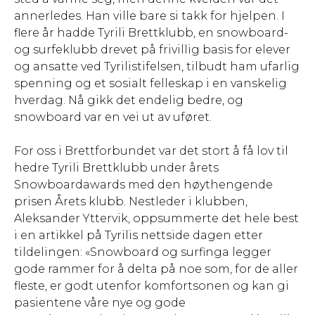
annerledes. Han ville bare si takk for hjelpen. I
flere år hadde Tyrili Brettklubb, en snowboard-
og surfeklubb drevet på frivillig basis for elever
og ansatte ved Tyrilistifelsen, tilbudt ham ufarlig
spenning og et sosialt felleskap i en vanskelig
hverdag. Nå gikk det endelig bedre, og
snowboard var en vei ut av uføret.
For oss i Brettforbundet var det stort å få lov til
hedre Tyrili Brettklubb under årets
Snowboardawards med den høythengende
prisen Årets klubb. Nestleder i klubben,
Aleksander Yttervik, oppsummerte det hele best
i en artikkel på Tyrilis nettside dagen etter
tildelingen: «Snowboard og surfinga legger
gode rammer for å delta på noe som, for de aller
fleste, er godt utenfor komfortsonen og kan gi
pasientene våre nye og gode