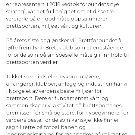
er representert, i 2018 vedtok forbundets nye
strategi, var det full enighet om at disse tre
verdiene på en god måte oppsummerer
brettsporten, miljøet vårt og kulturen.
På årets siste dag ønsker vi i Brettforbundet å
løfte frem Tyrili Brettklubb som et enestående
forbilde som på sin spesielle måte gir innhold til
brettsporten verdier.
Takket være ildsjeler, dyktige utøvere,
arrangører, klubber, anlegg og industrien har vi
i Norge et av verdens beste miljøer for
brettsport. Dere er fundamentet vårt, og
sammen skaper vi aktivitet på brettsportenes
premisser, for små og store, for nybegynnere, for
verdens beste, for de som kanskje ikke finner
seg til rette på fotballbanen og i
langrennsløypa og for mennesker på vei mot et