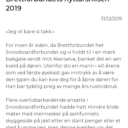
2019
31/12/2019
«Jeg vil bare si takk.»
For noen år siden, da Brettforbundet het
Snowboardforbundet og vi holdt til i en mørk
bakgate vendt mot Akerselva, banket det en sen
kveld på døren. Utenfor sto en mann i 40-årene
som ved første øyekast gav inntrykk av å være
den typen du kan kvie deg for å åpne døren for.
Han bar tydelig preg av mange års rusmisbruk.
Flere overtidsarbeidende ansatte i
Snowboardforbundet hadde hatt mindre blide
møter med mennesker på samfunnets
skyggeside på jakt etter en slant penger eller et
sted å varme seg, men denne kvelden var det