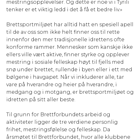
mestringsopplevelser. Og dette er noe vi i Tyrili
tenker er et viktig ledd i det å få et bedre liv.»
Brettsportmiljøet har alltid hatt en spesiell apell
til de av oss som ikke helt finner oss til rette
innenfor den mer tradisjonelle idrettens ofte
konforme rammer. Mennesker som kanskje ikke
ellers ville vært aktive, finner styrke og opplever
mestring i sosiale felleskap høyt til fjells med
snø under brettet, rullende i byen eller i ett med
bølgene i havgapet. Når vi inkluderer alle, tar
vare på hverandre og heier på hverandre, i
medgang og i motgang, er brettsportmiljøet og
idretten på sitt aller beste.
Til grunn for Brettforbundets arbeid og
aktiviteter ligger de tre verdiene personlig
frihet, mestringsfølelse og felleskap. Da
årsmøtet til Brettforbundet, hvor alle klubbene