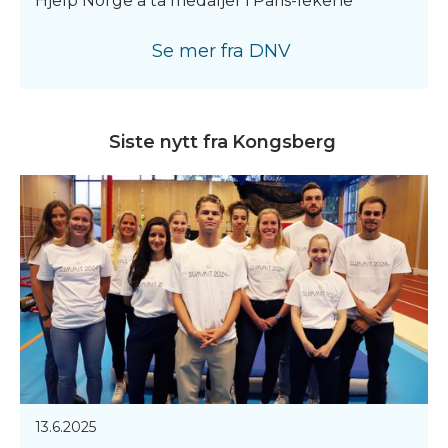
Hjelp Norge å ta medaljer i Paris-lekene
Se mer fra
DNV
Siste nytt fra
Kongsberg
13.6.2025