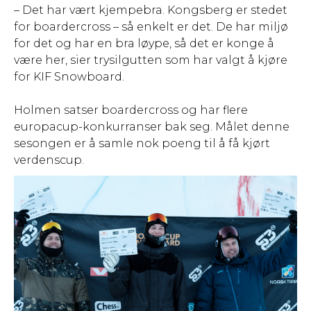
– Det har vært kjempebra. Kongsberg er stedet
for boardercross – så enkelt er det. De har miljø
for det og har en bra løype, så det er konge å
være her, sier trysilgutten som har valgt å kjøre
for KIF Snowboard.
Holmen satser boardercross og har flere
europacup-konkurranser bak seg. Målet denne
sesongen er å samle nok poeng til å få kjørt
verdenscup.