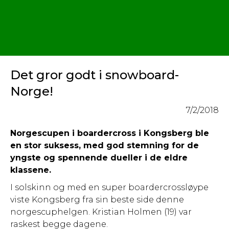
Det gror godt i snowboard-
Norge!
7/2/2018
Norgescupen i boardercross i Kongsberg ble
en stor suksess, med god stemning for de
yngste og spennende dueller i de eldre
klassene.
I solskinn og med en super boardercrossløype
viste Kongsberg fra sin beste side denne
norgescuphelgen. Kristian Holmen (19) var
raskest begge dagene.