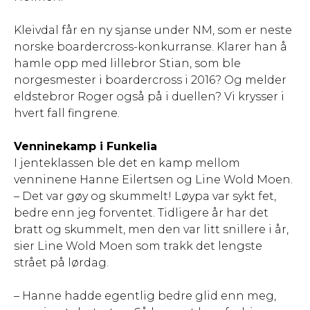
Kleivdal får en ny sjanse under NM, som er neste
norske boardercross-konkurranse. Klarer han å
hamle opp med lillebror Stian, som ble
norgesmester i boardercross i 2016? Og melder
eldstebror Roger også på i duellen? Vi krysser i
hvert fall fingrene.
Venninekamp i Funkelia
I jenteklassen ble det en kamp mellom
venninene Hanne Eilertsen og Line Wold Moen.
– Det var gøy og skummelt! Løypa var sykt fet,
bedre enn jeg forventet. Tidligere år har det
bratt og skummelt, men den var litt snillere i år,
sier Line Wold Moen som trakk det lengste
strået på lørdag.
– Hanne hadde egentlig bedre glid enn meg,