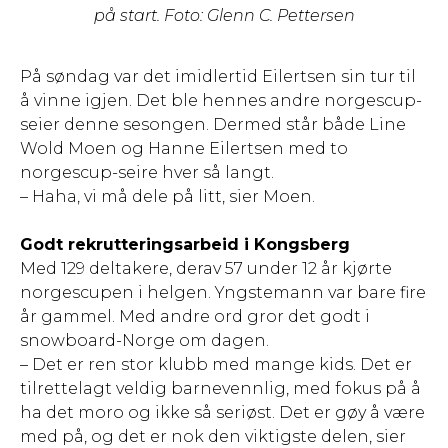
på start. Foto: Glenn C. Pettersen
På søndag var det imidlertid Eilertsen sin tur til
å vinne igjen. Det ble hennes andre norgescup-
seier denne sesongen. Dermed står både Line
Wold Moen og Hanne Eilertsen med to
norgescup-seire hver så langt.
– Haha, vi må dele på litt, sier Moen.
Godt rekrutteringsarbeid i Kongsberg
Med 129 deltakere, derav 57 under 12 år kjørte
norgescupen i helgen. Yngstemann var bare fire
år gammel. Med andre ord gror det godt i
snowboard-Norge om dagen.
– Det er ren stor klubb med mange kids. Det er
tilrettelagt veldig barnevennlig, med fokus på å
ha det moro og ikke så seriøst. Det er gøy å være
med på, og det er nok den viktigste delen, sier