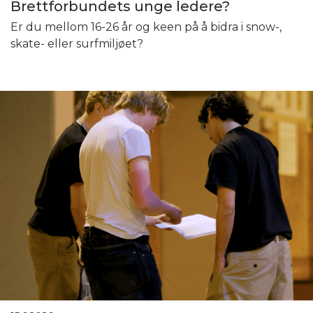
Brettforbundets unge ledere?
Er du mellom 16-26 år og keen på å bidra i snow-,
skate- eller surfmiljøet?