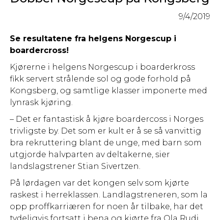
9/4/2019
Se resultatene fra helgens Norgescup i
boardercross!
Kjørerne i helgens Norgescup i boarderkross
fikk servert strålende sol og gode forhold på
Kongsberg, og samtlige klasser imponerte med
lynrask kjøring.
– Det er fantastisk å kjøre boardercoss i Norges
trivligste by. Det som er kult er å se så vanvittig
bra rekruttering blant de unge, med barn som
utgjorde halvparten av deltakerne, sier
landslagstrener Stian Sivertzen.
På lørdagen var det kongen selv som kjørte
raskest i herreklassen. Landlagstreneren, som la
opp proffkarriæren for noen år tilbake, har det
tydeligvis fortsatt i bena og kjørte fra Ola Rudi