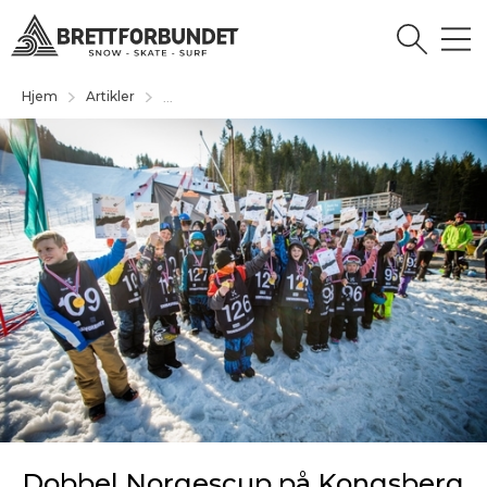
Hjem
Artikler
...
Dobbel Norgescup på Kongsberg