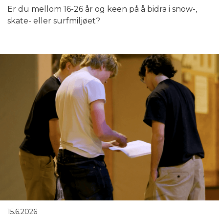
Er du mellom 16-26 år og keen på å bidra i snow-,
skate- eller surfmiljøet?
15.6.2026