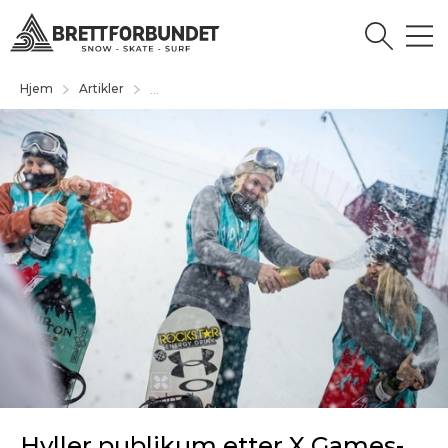
Hjem
Artikler
...
Hyller publikum etter X Games-