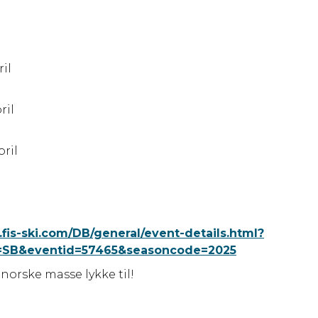
ril
ng
ril
pril
.fis-ski.com/DB/general/event-details.html?
=SB&eventid=57465&seasoncode=2025
 norske masse lykke til!