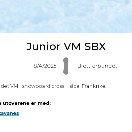
Junior VM SBX
8/4/2025
Brettforbundet
 er det VM i snowboard cross i Isloa, Frankrike.
e utøverene er med:
Stavanes