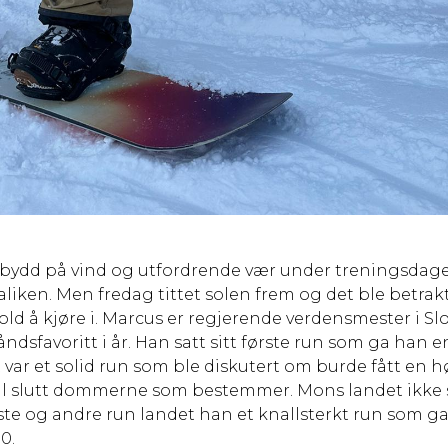
bydd på vind og utfordrende vær under treningsdage
aliken. Men fredag tittet solen frem og det ble betra
old å kjøre i. Marcus er regjerende verdensmester i Slo
åndsfavoritt i år. Han satt sitt første run som ga ha
t var et solid run som ble diskutert om burde fått en h
il slutt dommerne som bestemmer. Mons landet ikke s
iste og andre run landet han et knallsterkt run som g
90.