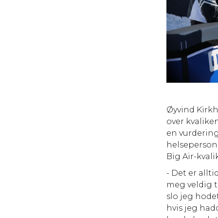
Øyvind Kirkh
over kvalike
en vurdering
helsepersonel
Big Air-kval
- Det er allt
meg veldig ti
slo jeg hode
hvis jeg had