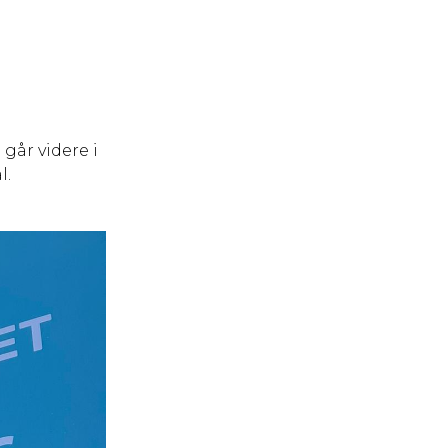
 går videre i
l.