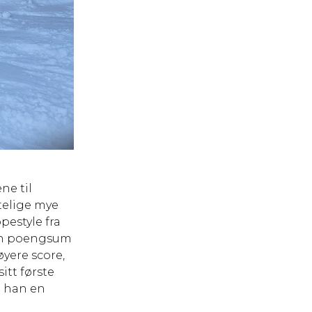
ne til
ktelige mye
pestyle fra
n en poengsum
øyere score,
itt første
a han en