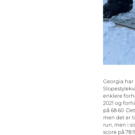
Georgia har 
Slopestylekv
enklere forh
2021 og forh
på 68.60. De
men det er t
run, men i s
score på 78.