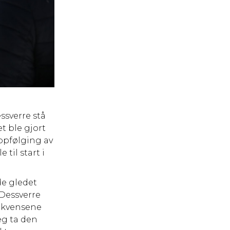
ssverre stå
t ble gjort
oppfølging av
 til start i
de gledet
 Dessverre
sekvensene
eg ta den