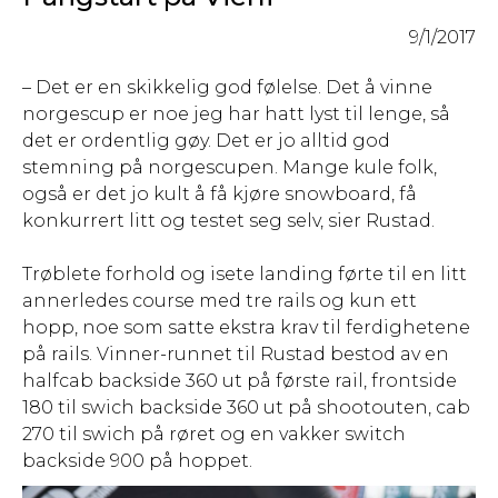
9/1/2017
– Det er en skikkelig god følelse. Det å vinne
norgescup er noe jeg har hatt lyst til lenge, så
det er ordentlig gøy. Det er jo alltid god
stemning på norgescupen. Mange kule folk,
også er det jo kult å få kjøre snowboard, få
konkurrert litt og testet seg selv, sier Rustad.
Trøblete forhold og isete landing førte til en litt
annerledes course med tre rails og kun ett
hopp, noe som satte ekstra krav til ferdighetene
på rails. Vinner-runnet til Rustad bestod av en
halfcab backside 360 ut på første rail, frontside
180 til swich backside 360 ut på shootouten, cab
270 til swich på røret og en vakker switch
backside 900 på hoppet.