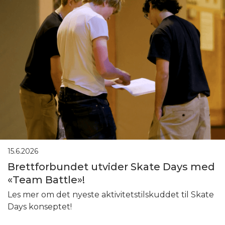
15.6.2026
Brettforbundet utvider Skate Days med
«Team Battle»!
Les mer om det nyeste aktivitetstilskuddet til Skate
Days konseptet!