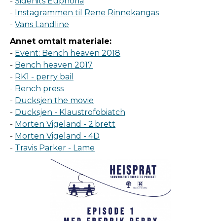
-
Sidehits Euphoria
-
Instagrammen til Rene Rinnekangas
-
Vans Landline
Annet omtalt materiale:
-
Event: Bench heaven 2018
-
Bench heaven 2017
-
RK1 - perry bail
-
Bench press
-
Ducksjen the movie
-
Ducksjen - Klaustrofobiatch
-
Morten Vigeland - 2.brett
-
Morten Vigeland - 4D
-
Travis Parker - Lame