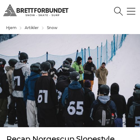
Hjem
Artikler
Snow
Recap Norgescup Slopestyle