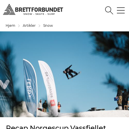
Hjem
Artikler
Snow
Recap Norgescup Vassfjellet