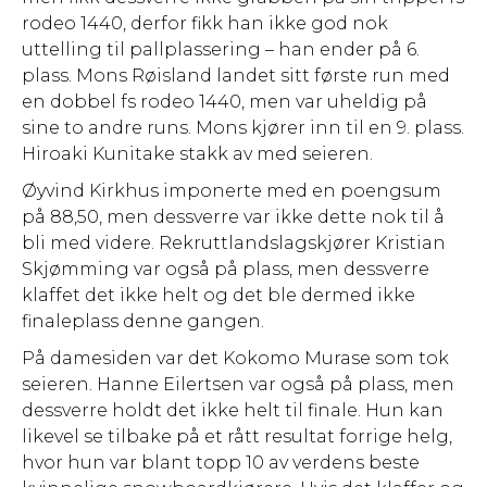
rodeo 1440, derfor fikk han ikke god nok
uttelling til pallplassering – han ender på 6.
plass. Mons Røisland landet sitt første run med
en dobbel fs rodeo 1440, men var uheldig på
sine to andre runs. Mons kjører inn til en 9. plass.
Hiroaki Kunitake stakk av med seieren.
Øyvind Kirkhus imponerte med en poengsum
på 88,50, men dessverre var ikke dette nok til å
bli med videre. Rekruttlandslagskjører Kristian
Skjømming var også på plass, men dessverre
klaffet det ikke helt og det ble dermed ikke
finaleplass denne gangen.
På damesiden var det Kokomo Murase som tok
seieren. Hanne Eilertsen var også på plass, men
dessverre holdt det ikke helt til finale. Hun kan
likevel se tilbake på et rått resultat forrige helg,
hvor hun var blant topp 10 av verdens beste