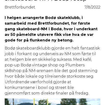
Brettforbundet
7/8/2022
I helgen arrangerte Bodø skateklubb, i
samarbeid med Brettforbundet, for første
gang skateboard-NM i Bodø, hvor i underkant
av 50 påmeldte utøvere fikk vise hva de var
gode for på flunkende ny betong.
Bodø skateboardklubb gjorde en helt fantastisk
jobb i forkant og underveis av NM som førte til
at helgen ble en skikkelig suksess. Med kafé,
pop-up Bodø vintage shop og Plumbers
sk8shop på NM-arenaen ble det god stemning
hvor både lokale og tilreisende storkoste seg.
Utfordrende værforhold gjorde at
konkurransene i bowl og street ble
gjennomført som direkte finaler på fredag.