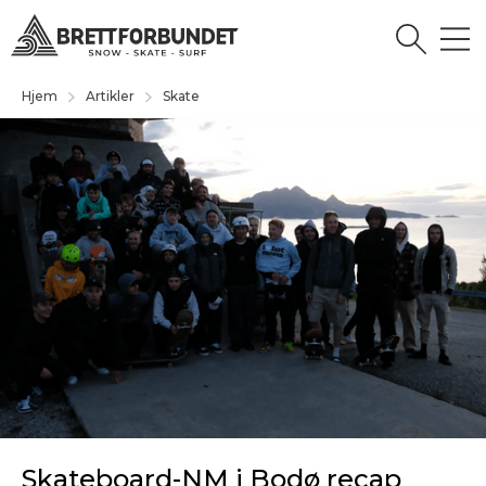
Hjem
Artikler
Skate
Skateboard-NM i Bodø recap