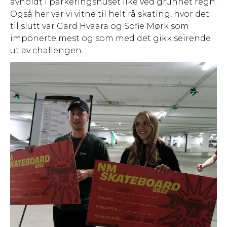
avholdt i parkeringshuset like ved grunnet regn.
Også her var vi vitne til helt rå skating, hvor det
til slutt var Gard Hvaara og Sofie Mørk som
imponerte mest og som med det gikk seirende
ut av challengen.