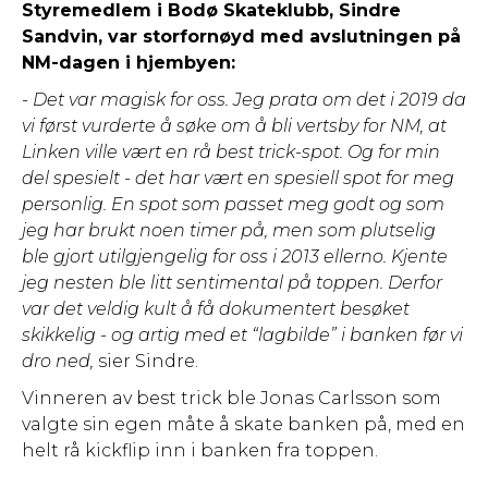
Styremedlem i Bodø Skateklubb, Sindre
Sandvin, var storfornøyd med avslutningen på
NM-dagen i hjembyen:
- Det var magisk for oss. Jeg prata om det i 2019 da
vi først vurderte å søke om å bli vertsby for NM, at
Linken ville vært en rå best trick-spot. Og for min
del spesielt - det har vært en spesiell spot for meg
personlig. En spot som passet meg godt og som
jeg har brukt noen timer på, men som plutselig
ble gjort utilgjengelig for oss i 2013 ellerno. Kjente
jeg nesten ble litt sentimental på toppen. Derfor
var det veldig kult å få dokumentert besøket
skikkelig - og artig med et “lagbilde” i banken før vi
dro ned,
sier Sindre.
Vinneren av best trick ble Jonas Carlsson som
valgte sin egen måte å skate banken på, med en
helt rå kickflip inn i banken fra toppen.