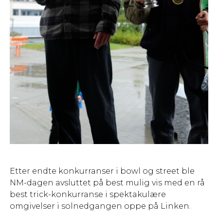
Etter endte konkurranser i bowl og street ble
NM-dagen avsluttet på best mulig vis med en rå
best trick-konkurranse i spektakulære
omgivelser i solnedgangen oppe på Linken.