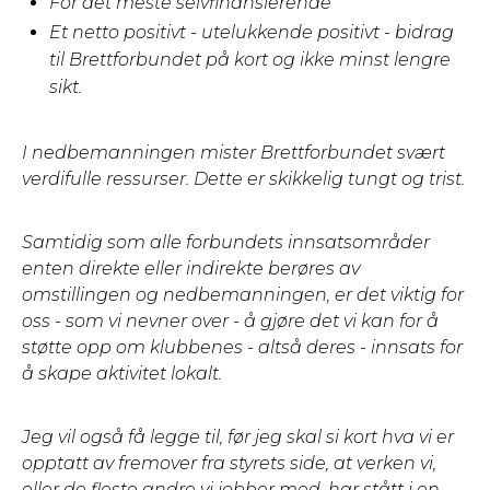
For det meste selvfinansierende
Et netto positivt - utelukkende positivt - bidrag
til Brettforbundet på kort og ikke minst lengre
sikt.
I nedbemanningen mister Brettforbundet svært
verdifulle ressurser. Dette er skikkelig tungt og trist.
Samtidig som alle forbundets innsatsområder
enten direkte eller indirekte berøres av
omstillingen og nedbemanningen, er det viktig for
oss - som vi nevner over - å gjøre det vi kan for å
støtte opp om klubbenes - altså deres - innsats for
å skape aktivitet lokalt.
Jeg vil også få legge til, før jeg skal si kort hva vi er
opptatt av fremover fra styrets side, at verken vi,
eller de fleste andre vi jobber med, har stått i en