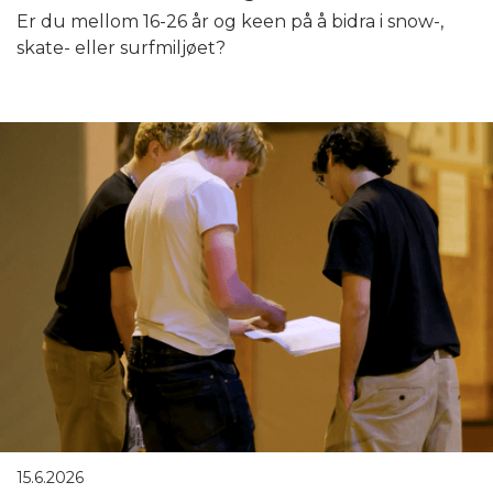
Er du mellom 16-26 år og keen på å bidra i snow-,
skate- eller surfmiljøet?
15.6.2026