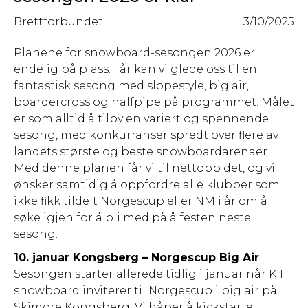
Brettforbundet
3/10/2025
Planene for snowboard-sesongen 2026 er
endelig på plass. I år kan vi glede oss til en
fantastisk sesong med slopestyle, big air,
boardercross og halfpipe på programmet. Målet
er som alltid å tilby en variert og spennende
sesong, med konkurranser spredt over flere av
landets største og beste snowboardarenaer.
Med denne planen får vi til nettopp det, og vi
ønsker samtidig å oppfordre alle klubber som
ikke fikk tildelt Norgescup eller NM i år om å
søke igjen for å bli med på å festen neste
sesong.
10. januar Kongsberg – Norgescup Big Air
Sesongen starter allerede tidlig i januar når KIF
snowboard inviterer til Norgescup i big air på
Skimore Kongsberg. Vi håper å kickstarte