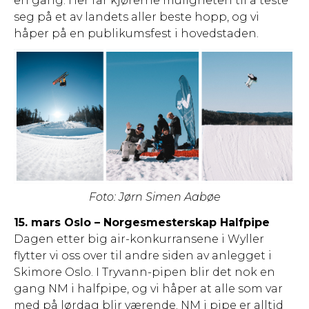
en gang. Her får kjørerne muligheten til å teste
seg på et av landets aller beste hopp, og vi
håper på en publikumsfest i hovedstaden.
Foto: Jørn Simen Aabøe
15. mars Oslo – Norgesmesterskap Halfpipe
Dagen etter big air-konkurransene i Wyller
flytter vi oss over til andre siden av anlegget i
Skimore Oslo. I Tryvann-pipen blir det nok en
gang NM i halfpipe, og vi håper at alle som var
med på lørdag blir værende. NM i pipe er alltid