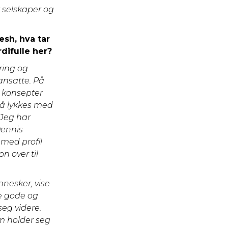
r selskaper og
esh, hva tar
difulle her?
ring og
ansatte. På
e konsepter
 å lykkes med
 Jeg har
Dennis
 med profil
n over til
nnesker, vise
de gode og
seg videre.
om holder seg