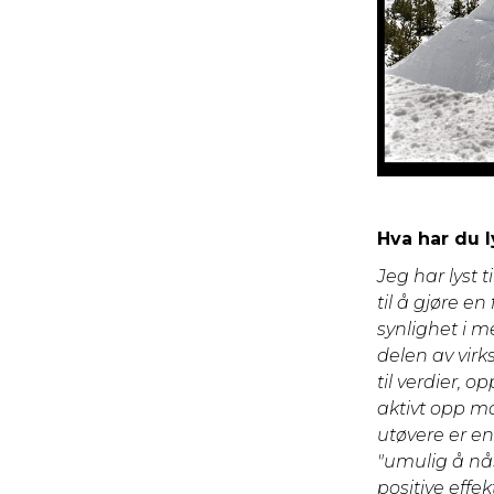
Hva har du ly
Jeg har lyst
til å gjøre en
synlighet i 
delen av virk
til verdier, 
aktivt opp mo
utøvere er en
"umulig å nå»
positive effe