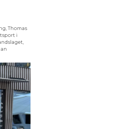
ing, Thomas
sport i
andslaget,
han