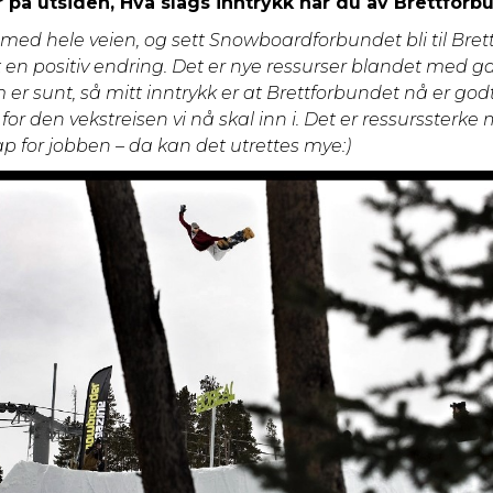
år på utsiden, Hva slags inntrykk har du av Brettforb
 med hele veien, og sett Snowboardforbundet bli til Bre
 en positiv endring. Det er nye ressurser blandet med 
 er sunt, så mitt inntrykk er at Brettforbundet nå er god
for den vekstreisen vi nå skal inn i. Det er ressurssterk
p for jobben – da kan det utrettes mye:)