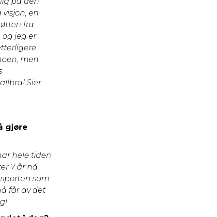
elig på den
 visjon, en
tøtten fra
 og jeg er
terligere.
e noen, men
s
llbra! Sier
å gjøre
har hele tiden
er 7 år nå
ttsporten som
å får av det
ng!