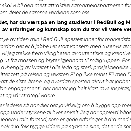
skal vi bli den mest attraktive samarbeidspartneren fo
om deler de samme verdiene som oss.
det, har du vært på en lang studietur i RedBull og M
av erfaringer og kunnskap som du tror vil være ver
mye av tiden min i Red Bull, spesielt innenfor markedsfø
vordan det er å jobbe i et stort konsern med tusenvis av 
il jeg trekke frem viktigheten av autentiske og kreativ
eg ut fra massen og bryter igjennom til målgruppen. For
avhengig av kvalitet i alle ledd og sterk prosjektledelse.
ittet tett på reisen og veksten F1 og ikke minst F2 med 
tt de siste årene, og hvordan sporten aktivt har jobbet
an engagement", her henter jeg helt klart mye inspirasjo
t og vår strategi videre.
er ledelse så handler det jo virkelig om å bygge opp me
tte opp under styrkene til hver enkelt. Jeg har opplevd bå
edere i min fartstid, som er gode erfaringer å dra med 
er nok å la folk bygge videre på styrkene sine, det er de s