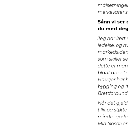
målsetninger 
merkevarer s
Sånn vi ser 
du med deg 
Jeg har lært 
ledelse, og h
markedsiden v
som skiller s
dette er man 
blant annet s
Hauger har ha
bygging og "f
Brettforbunde
Når det gjeld
tillit og stø
mindre gode l
Min filosofi 