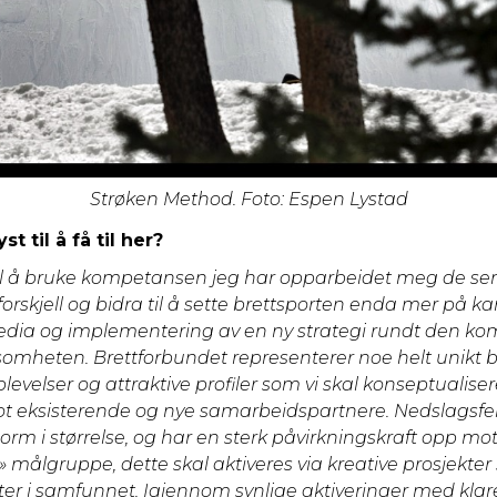
Strøken Method. Foto: Espen Lystad
st til å få til her?
 til å bruke kompetansen jeg har opparbeidet meg de se
 forskjell og bidra til å sette brettsporten enda mer på kar
media og implementering av en ny strategi rundt den ko
somheten. Brettforbundet representerer noe helt unikt b
opplevelser og attraktive profiler som vi skal konseptualis
t eksisterende og nye samarbeidspartnere. Nedslagsfelte
orm i størrelse, og har en sterk påvirkningskraft opp mo
 målgruppe, dette skal aktiveres via kreative prosjekte
kter i samfunnet. Igjennom synlige aktiveringer med klar