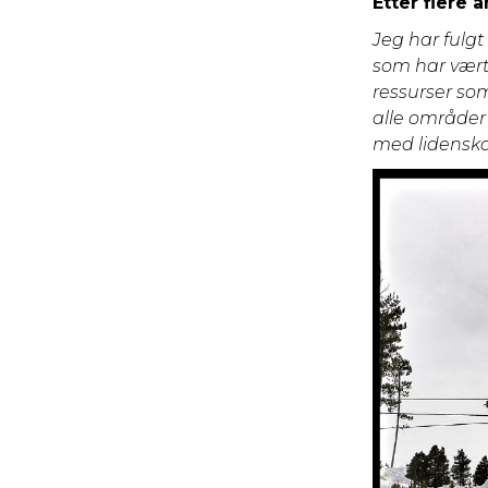
Etter flere 
Jeg har fulgt
som har vært
ressurser som
alle områder 
med lidenska