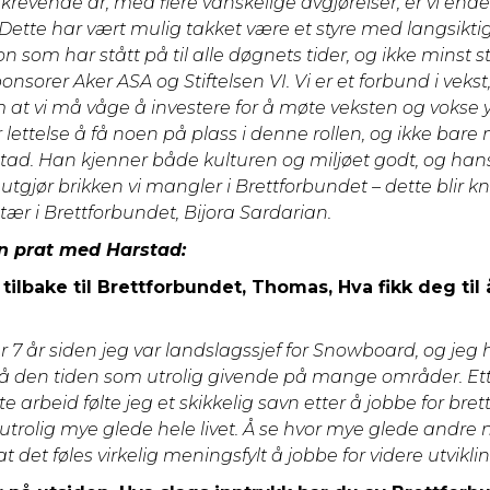
revende år, med flere vanskelige avgjørelser, er vi end
Dette har vært mulig takket være et styre med langsiktig
n som har stått på til alle døgnets tider, og ikke minst s
nsorer Aker ASA og Stiftelsen VI. Vi er et forbund i vekst,
 at vi må våge å investere for å møte veksten og vokse yt
r lettelse å få noen på plass i denne rollen, og ikke bar
stad. Han kjenner både kulturen og miljøet godt, og han
gjør brikken vi mangler i Brettforbundet – dette blir kna
ær i Brettforbundet, Bijora Sardarian.
 en prat med Harstad:
lbake til Brettforbundet, Thomas, Hva fikk deg til 
?
r 7 år siden jeg var landslagssjef for Snowboard, og jeg 
 på den tiden som utrolig givende på mange områder. Ett
 arbeid følte jeg et skikkelig savn etter å jobbe for bre
utrolig mye glede hele livet. Å se hvor mye glede andre n
 det føles virkelig meningsfylt å jobbe for videre utvikli