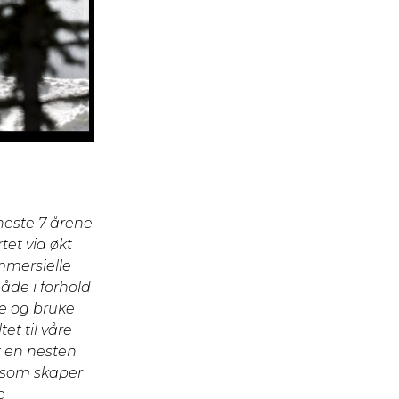
neste 7 årene
tet via økt
mmersielle
åde i forhold
ere og bruke
t til våre
t en nesten
r som skaper
e