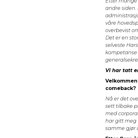
Etter mange k
andre siden. 
administrasjo
våre hovedspo
overbevist om
Det er en sto
selveste Har
kompetanse ut
generalsekret
Vi har tatt
Velkommen ti
comeback
Nå er det ove
sett tilbake
med corporate
har gitt meg 
samme gjør at