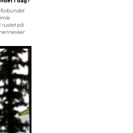
undet i dag?
ttforbundet
gamle
t rustet på
e mennesker