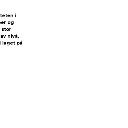
teten i
ber og
 stor
av nivå,
 laget på