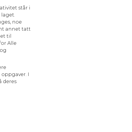
ivitet står i
 laget.
nges, noe
nt annet tatt
t til
or Alle
 og
ere
 oppgaver. I
å deres