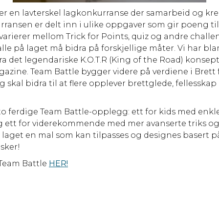
er en lavterskel lagkonkurranse der samarbeid og kreat
rransen er delt inn i ulike oppgaver som gir poeng til
rierer mellom Trick for Points, quiz og andre challe
lle på laget må bidra på forskjellige måter. Vi har bla
ra det legendariske K.O.T.R (King of the Road) konsepte
azine. Team Battle bygger videre på verdiene i Brett f
g skal bidra til at flere opplever brettglede, fellesskap
 to ferdige Team Battle-opplegg: ett for kids med enkl
 ett for viderekommende med mer avanserte triks og
vi laget en mal som kan tilpasses og designes basert p
sker!
Team Battle
HER!