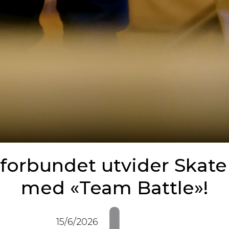
tforbundet utvider Skate
med «Team Battle»!
15/6/2026