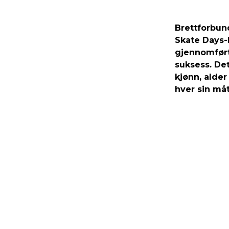
Brettforbun
Skate Days-k
gjennomført
suksess. Det
kjønn, alde
hver sin måt