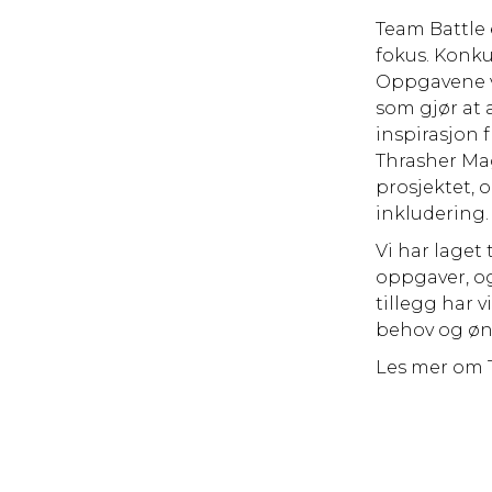
Team Battle 
fokus. Konku
Oppgavene va
som gjør at a
inspirasjon f
Thrasher Mag
prosjektet, o
inkludering.
Vi har laget
oppgaver, og
tillegg har 
behov og øn
Les mer om 