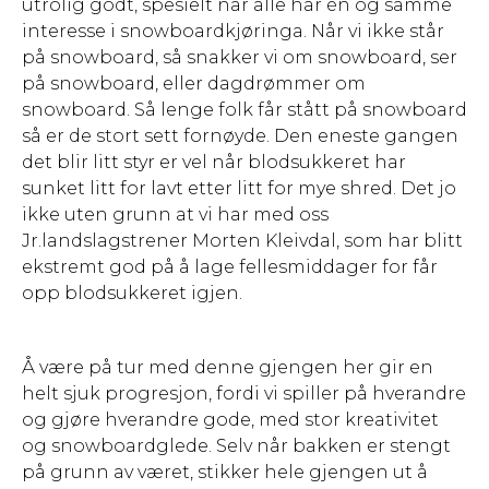
utrolig godt, spesielt når alle har én og samme
interesse i snowboardkjøringa. Når vi ikke står
på snowboard, så snakker vi om snowboard, ser
på snowboard, eller dagdrømmer om
snowboard. Så lenge folk får stått på snowboard
så er de stort sett fornøyde. Den eneste gangen
det blir litt styr er vel når blodsukkeret har
sunket litt for lavt etter litt for mye shred. Det jo
ikke uten grunn at vi har med oss
Jr.landslagstrener Morten Kleivdal, som har blitt
ekstremt god på å lage fellesmiddager for får
opp blodsukkeret igjen.
Å være på tur med denne gjengen her gir en
helt sjuk progresjon, fordi vi spiller på hverandre
og gjøre hverandre gode, med stor kreativitet
og snowboardglede. Selv når bakken er stengt
på grunn av været, stikker hele gjengen ut å