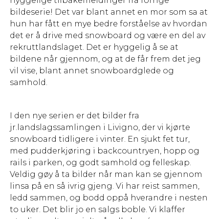
hyggelige tilbakemeldinger fra forrige
bildeserie! Det var blant annet en mor som sa at
hun har fått en mye bedre forståelse av hvordan
det er å drive med snowboard og være en del av
rekruttlandslaget. Det er hyggelig å se at
bildene når gjennom, og at de får frem det jeg
vil vise, blant annet snowboardglede og
samhold.
I den nye serien er det bilder fra
jr.landslagssamlingen i Livigno, der vi kjørte
snowboard tidligere i vinter. En sjukt fet tur,
med pudderkjøring i backcountryen, hopp og
rails i parken, og godt samhold og felleskap.
Veldig gøy å ta bilder når man kan se gjennom
linsa på en så ivrig gjeng. Vi har reist sammen,
ledd sammen, og bodd oppå hverandre i nesten
to uker. Det blir jo en salgs boble. Vi klaffer