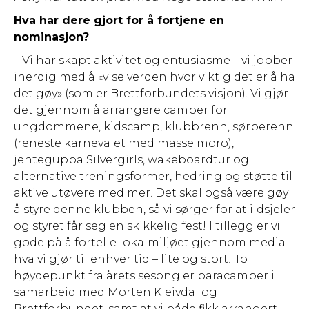
Hva har dere gjort for å fortjene en
nominasjon?
– Vi har skapt aktivitet og entusiasme – vi jobber
iherdig med å «vise verden hvor viktig det er å ha
det gøy» (som er Brettforbundets visjon). Vi gjør
det gjennom å arrangere camper for
ungdommene, kidscamp, klubbrenn, sørperenn
(reneste karnevalet med masse moro),
jenteguppa Silvergirls, wakeboardtur og
alternative treningsformer, hedring og støtte til
aktive utøvere med mer. Det skal også være gøy
å styre denne klubben, så vi sørger for at ildsjeler
og styret får seg en skikkelig fest! I tillegg er vi
gode på å fortelle lokalmiljøet gjennom media
hva vi gjør til enhver tid – lite og stort! To
høydepunkt fra årets sesong er paracamper i
samarbeid med Morten Kleivdal og
Brettforbundet, samt at vi både fikk arrangert