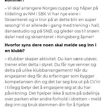
kommer?
– Vi skal arrangere Norges cupper og håper på
tildeling av NM i SBX. Vi har nye eiere i
Skisenteret og vi tror på at dette blir en super
sesong! Vi er allerede i gang med trening i hall,
dansestudio og på SNØ, og gleder oss til snøen
daler ned og skisenteret i Kongsberg åpner!
Hvorfor syns dere noen skal melde seg inn i
en klubb?
– Klubber skaper aktivitet. Du kan være utøver,
trener eller delta i styret. Du får nye venner og
delta på ulike klubbarrangement! Når du
engasjerer deg får du erfaringer som bygger
kompetansen din og det tar seg bra ut på CV’n!
I tillegg betyr det å engasjere seg at du har
påvirkning. Det hjelper ikke å sutre på sidelinja
over parken eller andre forhold i idretten – meld
deg inn og bruk stemmen din for å hjelpe