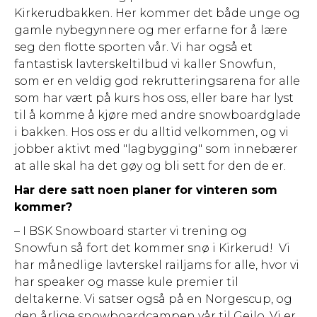
Kirkerudbakken. Her kommer det både unge og
gamle nybegynnere og mer erfarne for å lære
seg den flotte sporten vår. Vi har også et
fantastisk lavterskeltilbud vi kaller Snowfun,
som er en veldig god rekrutteringsarena for alle
som har vært på kurs hos oss, eller bare har lyst
til å komme å kjøre med andre snowboardglade
i bakken. Hos oss er du alltid velkommen, og vi
jobber aktivt med "lagbygging" som innebærer
at alle skal ha det gøy og bli sett for den de er.
Har dere satt noen planer for vinteren som
kommer?
– I BSK Snowboard starter vi trening og
Snowfun så fort det kommer snø i Kirkerud! Vi
har månedlige lavterskel railjams for alle, hvor vi
har speaker og masse kule premier til
deltakerne. Vi satser også på en Norgescup, og
den årlige snowboardcampen vår til Geilo. Vi er