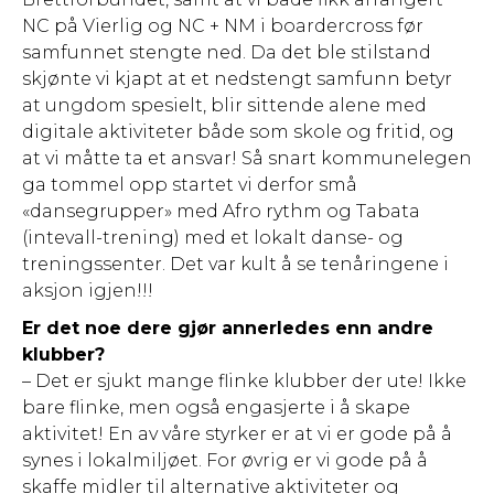
NC på Vierlig og NC + NM i boardercross før
samfunnet stengte ned. Da det ble stilstand
skjønte vi kjapt at et nedstengt samfunn betyr
at ungdom spesielt, blir sittende alene med
digitale aktiviteter både som skole og fritid, og
at vi måtte ta et ansvar! Så snart kommunelegen
ga tommel opp startet vi derfor små
«dansegrupper» med Afro rythm og Tabata
(intevall-trening) med et lokalt danse- og
treningssenter. Det var kult å se tenåringene i
aksjon igjen!!!
Er det noe dere gjør annerledes enn andre
klubber?
– Det er sjukt mange flinke klubber der ute! Ikke
bare flinke, men også engasjerte i å skape
aktivitet! En av våre styrker er at vi er gode på å
synes i lokalmiljøet. For øvrig er vi gode på å
skaffe midler til alternative aktiviteter og