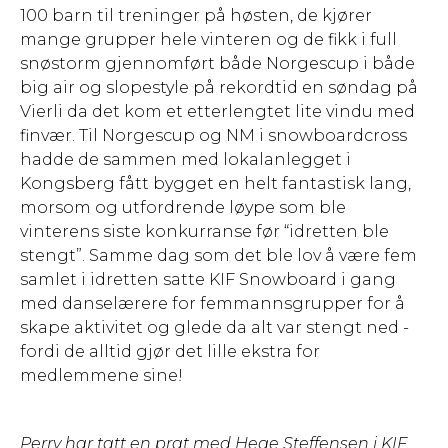
100 barn til treninger på høsten, de kjører
mange grupper hele vinteren og de fikk i full
snøstorm gjennomført både Norgescup i både
big air og slopestyle på rekordtid en søndag på
Vierli da det kom et etterlengtet lite vindu med
finvær. Til Norgescup og NM i snowboardcross
hadde de sammen med lokalanlegget i
Kongsberg fått bygget en helt fantastisk lang,
morsom og utfordrende løype som ble
vinterens siste konkurranse før “idretten ble
stengt”. Samme dag som det ble lov å være fem
samlet i idretten satte KIF Snowboard i gang
med danselærere for femmannsgrupper for å
skape aktivitet og glede da alt var stengt ned -
fordi de alltid gjør det lille ekstra for
medlemmene sine!
Perry har tatt en prat med Hege Steffensen i KIF.