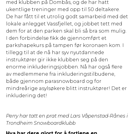
med klubben på Dombås, og de har hatt
ukentlige treninger med opp til 50 deltakere.
De har fått til et utrolig godt samarbeid med det
lokale anlegget Vassfjellet, og jobbet tett med
dem for at den parken skal bli så bra som mulig.
I den forbindelse fikk de gjennomført et
parkshapekurs på tampen før koronaen kom. I
tillegg til at de nå har syv nyutdannede
instruktører gir ikke klubben seg på den
enorme inkluderingsjobben. Nå har også flere
av medlemmene fra inkluderingstilbudene,
både gjennom parasnowboard og for
mindreårige asylsøkere blitt instruktører! Det er
inkludering det!
Perry har tatt en prat med Lars Våpenstad-Rånes i
Trondheim Snowboardklubb
Hva har dere gjort for å fortjene en