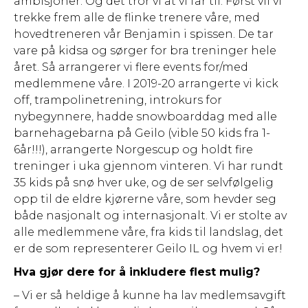
ambisjoner. Og det tror vi at vi får til. Først vil vi
trekke frem alle de flinke trenere våre, med
hovedtreneren vår Benjamin i spissen. De tar
vare på kidsa og sørger for bra treninger hele
året. Så arrangerer vi flere events for/med
medlemmene våre. I 2019-20 arrangerte vi kick
off, trampolinetrening, introkurs for
nybegynnere, hadde snowboarddag med alle
barnehagebarna på Geilo (vible 50 kids fra 1-
6år!!!), arrangerte Norgescup og holdt fire
treninger i uka gjennom vinteren. Vi har rundt
35 kids på snø hver uke, og de ser selvfølgelig
opp til de eldre kjørerne våre, som hevder seg
både nasjonalt og internasjonalt. Vi er stolte av
alle medlemmene våre, fra kids til landslag, det
er de som representerer Geilo IL og hvem vi er!
Hva gjør dere for å inkludere flest mulig?
– Vi er så heldige å kunne ha lav medlemsavgift