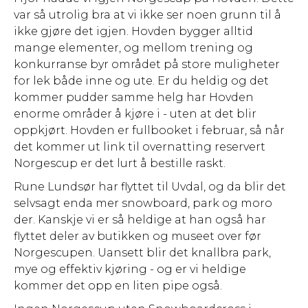
var så utrolig bra at vi ikke ser noen grunn til å
ikke gjøre det igjen. Hovden bygger alltid
mange elementer, og mellom trening og
konkurranse byr området på store muligheter
for lek både inne og ute. Er du heldig og det
kommer pudder samme helg har Hovden
enorme områder å kjøre i - uten at det blir
oppkjørt. Hovden er fullbooket i februar, så når
det kommer ut link til overnatting reservert
Norgescup er det lurt å bestille raskt.
Rune Lundsør har flyttet til Uvdal, og da blir det
selvsagt enda mer snowboard, park og moro
der. Kanskje vi er så heldige at han også har
flyttet deler av butikken og museet over før
Norgescupen. Uansett blir det knallbra park,
mye og effektiv kjøring - og er vi heldige
kommer det opp en liten pipe også.