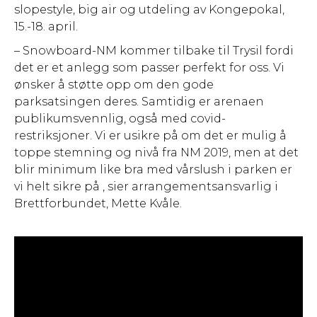
slopestyle, big air og utdeling av Kongepokal,
15.-18. april.
– Snowboard-NM kommer tilbake til Trysil fordi
det er et anlegg som passer perfekt for oss. Vi
ønsker å støtte opp om den gode
parksatsingen deres. Samtidig er arenaen
publikumsvennlig, også med covid-
restriksjoner. Vi er usikre på om det er mulig å
toppe stemning og nivå fra NM 2019, men at det
blir minimum like bra med vårslush i parken er
vi helt sikre på , sier arrangementsansvarlig i
Brettforbundet, Mette Kvåle.