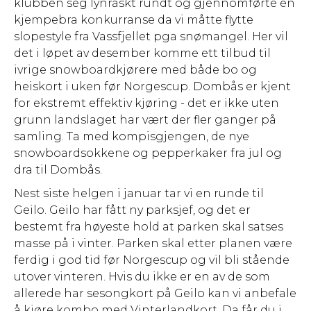
klubben seg lynraskt rundt og gjennomførte en
kjempebra konkurranse da vi måtte flytte
slopestyle fra Vassfjellet pga snømangel. Her vil
det i løpet av desember komme ett tilbud til
ivrige snowboardkjørere med både bo og
heiskort i uken før Norgescup. Dombås er kjent
for ekstremt effektiv kjøring - det er ikke uten
grunn landslaget har vært der fler ganger på
samling. Ta med kompisgjengen, de nye
snowboardsokkene og pepperkaker fra jul og
dra til Dombås.
Nest siste helgen i januar tar vi en runde til
Geilo. Geilo har fått ny parksjef, og det er
bestemt fra høyeste hold at parken skal satses
masse på i vinter. Parken skal etter planen være
ferdig i god tid før Norgescup og vil bli stående
utover vinteren. Hvis du ikke er en av de som
allerede har sesongkort på Geilo kan vi anbefale
å kjøre kombo med Vinterlandkort. Da får du i